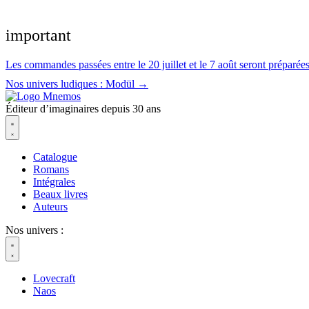
Aller
au
important
contenu
Les commandes passées entre le 20 juillet et le 7 août seront préparées 
Nos univers ludiques : Modül →
Éditeur d’imaginaires depuis 30 ans
Catalogue
Romans
Intégrales
Beaux livres
Auteurs
Nos univers :
Lovecraft
Naos