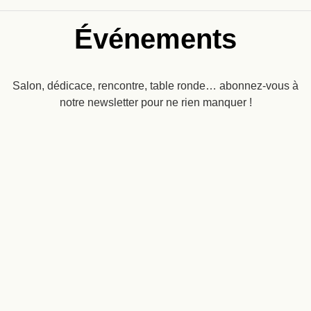
Événements
Salon, dédicace, rencontre, table ronde… abonnez-vous à
notre newsletter pour ne rien manquer !
Recevez
une dose
d’imaginaire
dans
ENVOYER
votre