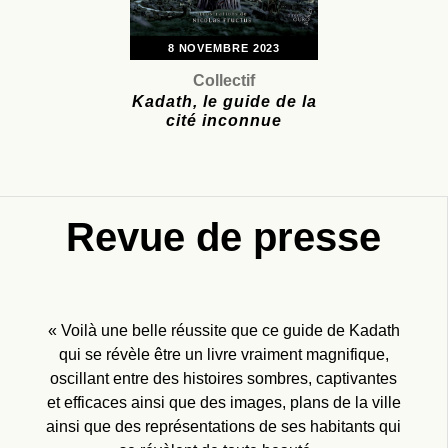
8 NOVEMBRE 2023
Collectif
Kadath, le guide de la
cité inconnue
Revue de presse
« Oeuvre inouïe, écrite à plusieurs mains, livrée par
« Voilà une belle réussite que ce guide de Kadath
qui se révèle être un livre vraiment magnifique,
fragments a un lecteur émerveillé, illustré
oscillant entre des histoires sombres, captivantes
magnifiquement. »
et efficaces ainsi que des images, plans de la ville
ainsi que des représentations de ses habitants qui