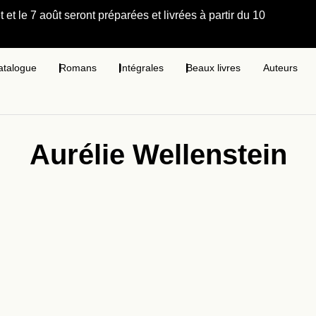
et le 7 août seront préparées et livrées à partir du 10
atalogue
Romans
Intégrales
Beaux livres
Auteurs
Aurélie Wellenstein