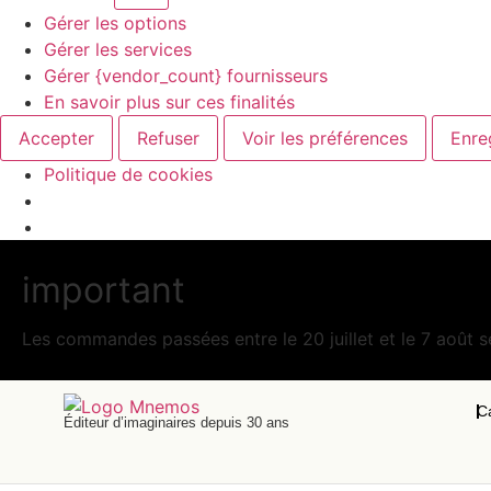
Gérer les options
Gérer les services
Gérer {vendor_count} fournisseurs
En savoir plus sur ces finalités
Accepter
Refuser
Voir les préférences
Enre
Politique de cookies
important
Les commandes passées entre le 20 juillet et le 7 août se
C
Éditeur d’imaginaires depuis 30 ans