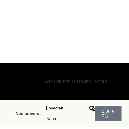
NOS UNIVERS LUDIQUES : MODÜL →
Lovecraft
0,00
€
Nos univers :
0
Naos