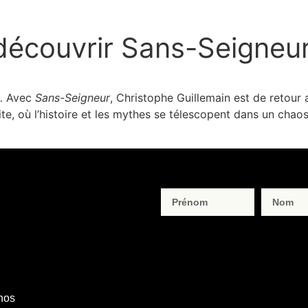
de découvrir Sans-Seigne
s… Avec
Sans-Seigneur
, Christophe Guillemain est de retou
te, où l’histoire et les mythes se télescopent dans un chao
 nos