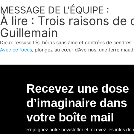
MESSAGE DE L'ÉQUIPE :
À lire : Trois raisons 
Guillemain
Dieux ressuscités, héros sans âme et contrées de cendre
Avec ce focus
, plongez au cœur d’Avernos, une terre maudi
Recevez une dose
d’imaginaire dans
votre boîte mail
Rejoignez notre newsletter et recevez les infos de