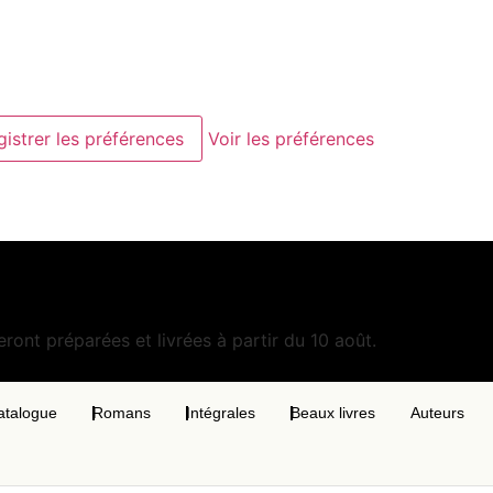
gistrer les préférences
Voir les préférences
ront préparées et livrées à partir du 10 août.
atalogue
Romans
Intégrales
Beaux livres
Auteurs