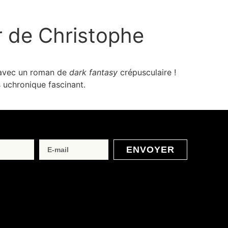
ur de Christophe
r avec un roman de
dark fantasy
crépusculaire !
s uchronique fascinant.
ENVOYER