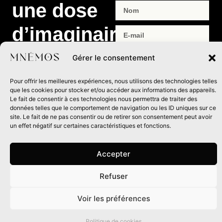
une dose
d’imaginaire
dans
Gérer le consentement
ENVOYER
votre
Pour offrir les meilleures expériences, nous utilisons des technologies telles
que les cookies pour stocker et/ou accéder aux informations des appareils.
boîte mail
Le fait de consentir à ces technologies nous permettra de traiter des
données telles que le comportement de navigation ou les ID uniques sur ce
site. Le fait de ne pas consentir ou de retirer son consentement peut avoir
un effet négatif sur certaines caractéristiques et fonctions.
Rejoignez notre newsletter
et recevez les infos de nos
prochaines parutions,
Accepter
événements à venir et
Refuser
exclusivités de la maison
0
d’édition.
Voir les préférences
Politique de cookies